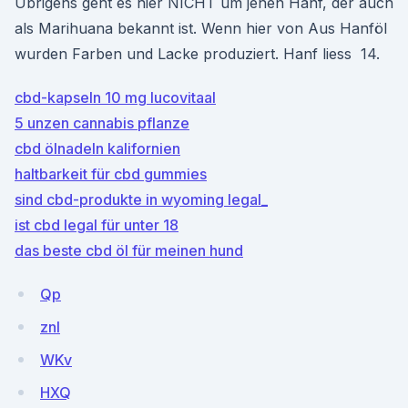
Übrigens geht es hier NICHT um jenen Hanf, der auch
als Marihuana bekannt ist. Wenn hier von Aus Hanföl
wurden Farben und Lacke produziert. Hanf liess 14.
cbd-kapseln 10 mg lucovitaal
5 unzen cannabis pflanze
cbd ölnadeln kalifornien
haltbarkeit für cbd gummies
sind cbd-produkte in wyoming legal_
ist cbd legal für unter 18
das beste cbd öl für meinen hund
Qp
znl
WKv
HXQ