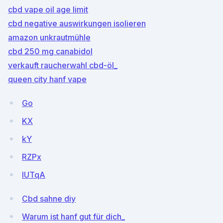
cbd vape oil age limit
cbd negative auswirkungen isolieren
amazon unkrautmühle
cbd 250 mg canabidol
verkauft raucherwahl cbd-öl_
queen city hanf vape
Go
KX
kY
RZPx
IUTqA
Cbd sahne diy
Warum ist hanf gut für dich_