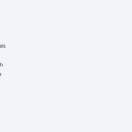
als
ch
e