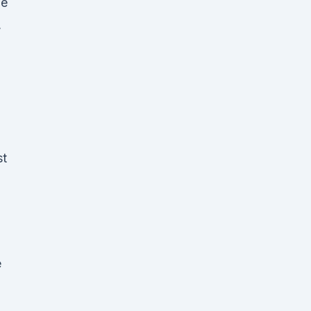
ie
,
st
e