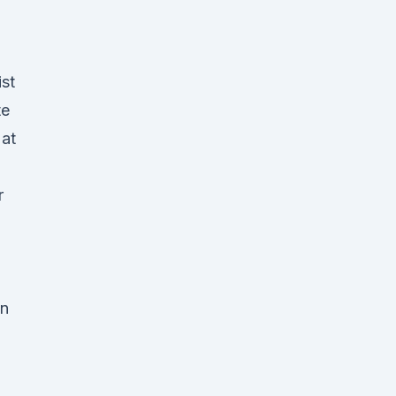
ist
te
at
r
en