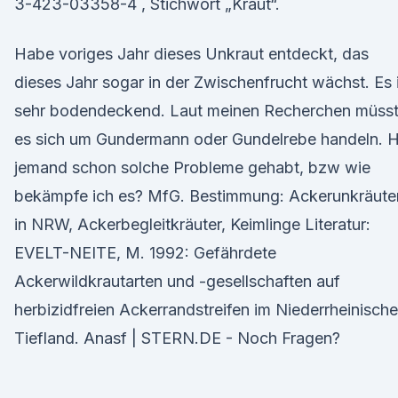
3-423-03358-4 , Stichwort „Kraut“.
Habe voriges Jahr dieses Unkraut entdeckt, das
dieses Jahr sogar in der Zwischenfrucht wächst. Es 
sehr bodendeckend. Laut meinen Recherchen müss
es sich um Gundermann oder Gundelrebe handeln. H
jemand schon solche Probleme gehabt, bzw wie
bekämpfe ich es? MfG. Bestimmung: Ackerunkräute
in NRW, Ackerbegleitkräuter, Keimlinge Literatur:
EVELT-NEITE, M. 1992: Gefährdete
Ackerwildkrautarten und -gesellschaften auf
herbizidfreien Ackerrandstreifen im Niederrheinisch
Tiefland. Anasf | STERN.DE - Noch Fragen?