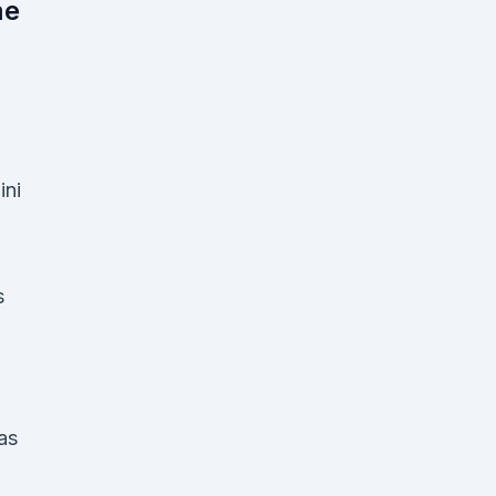
me
ini
s
as