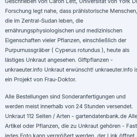
Geschrieben von Caron Lett, Universität von York D
Forschung legt nahe, dass prähistorische Menschen
die im Zentral-Sudan leben, die
ernährungsphysiologischen und medizinischen
Eigenschaften vieler Pflanzen, einschließlich der
Purpurnussgräber ( Cyperus rotundus ), heute als
lästiges Unkraut angesehen. Giftpflanzen -
unkraeuter.info Unkraut erwünscht! unkraeuter.info i
ein Projekt von Frau-Doktor.
Alle Bestellungen sind Sonderanfertigungen und
werden meist innerhalb von 24 Stunden versendet.
Unkraut 112 Seiten / Arten - gartendatenbank.de All
Artikel oder Pflanzen, die zu Unkraut gehören - Fast
jedes Foto kann vergrößert werden, der Link öffnet