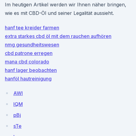
Im heutigen Artikel werden wir Ihnen näher bringen,
wie es mit CBD-Öl und seiner Legalität aussieht.
hanf tee kreider farmen
extra starkes cbd öl mit dem rauchen aufhören
nmg gesundheitswesen
cbd patrone erregen
mana cbd colorado
hanf lager beobachten
hanföl hautreinigung
AWI
lQM
pBj
sTe