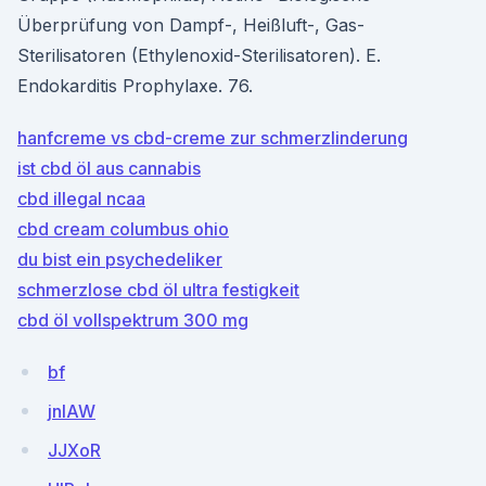
Überprüfung von Dampf-, Heißluft-, Gas-
Sterilisatoren (Ethylenoxid-Sterilisatoren). E.
Endokarditis Prophylaxe. 76.
hanfcreme vs cbd-creme zur schmerzlinderung
ist cbd öl aus cannabis
cbd illegal ncaa
cbd cream columbus ohio
du bist ein psychedeliker
schmerzlose cbd öl ultra festigkeit
cbd öl vollspektrum 300 mg
bf
jnIAW
JJXoR