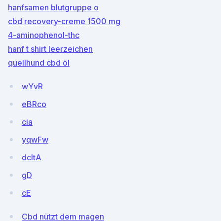
hanfsamen blutgruppe o
cbd recovery-creme 1500 mg
4-aminophenol-thc
hanf t shirt leerzeichen
quellhund cbd öl
wYvR
eBRco
cia
yqwFw
dcItA
gD
cE
Cbd nützt dem magen