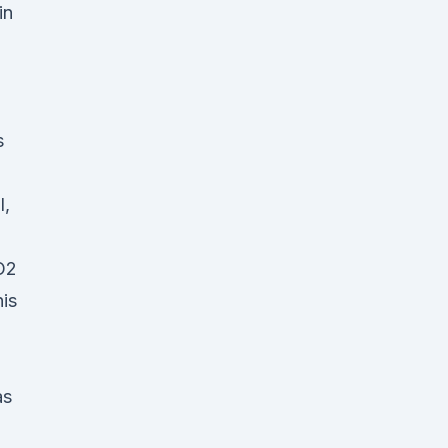
in
s
l,
CO2
is
as