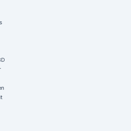
s
-
BD
r
en
t