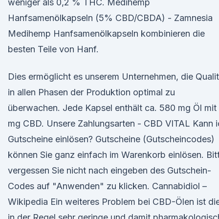
weniger als 0,2 % THC. Medihemp
Hanfsamenölkapseln (5% CBD/CBDA) - Zamnesia
Medihemp Hanfsamenölkapseln kombinieren die
besten Teile von Hanf.
Dies ermöglicht es unserem Unternehmen, die Qualit
in allen Phasen der Produktion optimal zu
überwachen. Jede Kapsel enthält ca. 580 mg Öl mit
mg CBD. Unsere Zahlungsarten - CBD VITAL Kann i
Gutscheine einlösen? Gutscheine (Gutscheincodes)
können Sie ganz einfach im Warenkorb einlösen. Bit
vergessen Sie nicht nach eingeben des Gutschein-
Codes auf "Anwenden" zu klicken. Cannabidiol –
Wikipedia Ein weiteres Problem bei CBD-Ölen ist di
in der Regel sehr geringe und damit pharmakologisc