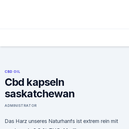
Skip
to
content
CBD OIL
Cbd kapseln
saskatchewan
ADMINISTRATOR
Das Harz unseres Naturhanfs ist extrem rein mit