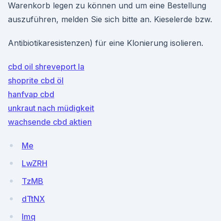
Warenkorb legen zu können und um eine Bestellung
auszuführen, melden Sie sich bitte an. Kieselerde bzw.
Antibiotikaresistenzen) für eine Klonierung isolieren.
cbd oil shreveport la
shoprite cbd öl
hanfvap cbd
unkraut nach müdigkeit
wachsende cbd aktien
Me
LwZRH
TzMB
dTtNX
Imq